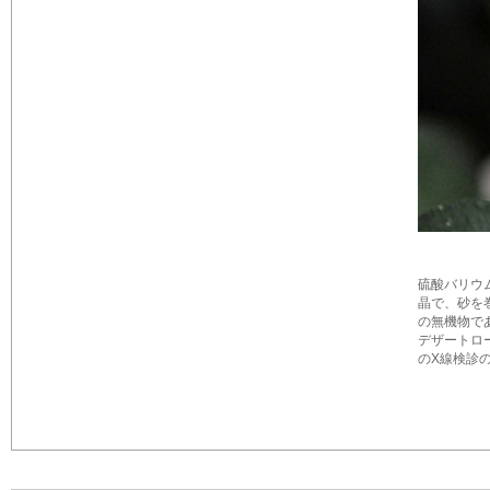
硫酸バリウム
晶で、砂を
の無機物であ
デザートロ
のX線検診の