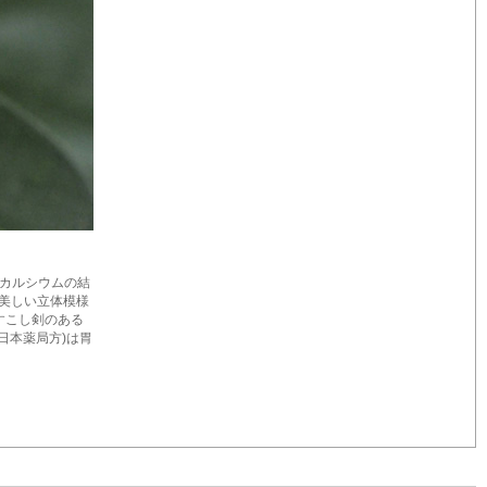
酸カルシウムの結
、美しい立体模様
うすこし剣のある
日本薬局方)は胃