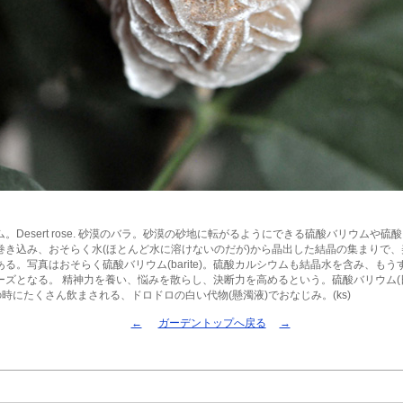
。Desert rose. 砂漠のバラ。砂漠の砂地に転がるようにできる硫酸バリウムや硫
巻き込み、おそらく水(ほとんど水に溶けないのだが)から晶出した結晶の集まりで
る。写真はおそらく硫酸バリウム(barite)。硫酸カルシウムも結晶水を含み、も
ーズとなる。 精神力を養い、悩みを散らし、決断力を高めるという。硫酸バリウム(
時にたくさん飲まされる、ドロドロの白い代物(懸濁液)でおなじみ。(ks)
←
ガーデントップへ戻る
→