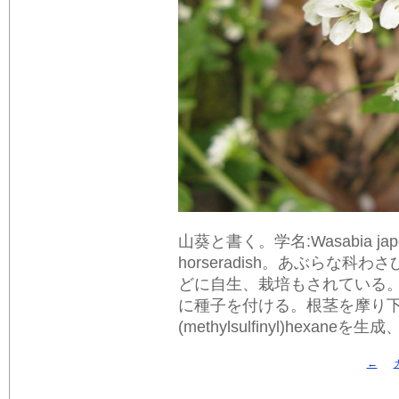
山葵と書く。学名:Wasabia japoni
horseradish。あぶらな
どに自生、栽培もされている。
に種子を付ける。根茎を摩り下ろすと酵
(methylsulfinyl)hexan
←