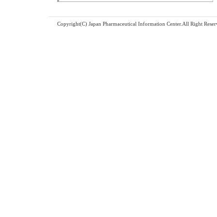
Copyright(C) Japan Pharmaceutical Information Center.All Right Reser