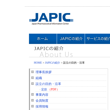
HOME
>
JAPICの紹介
> 設立の目的・沿革
理事長挨拶
組織
設立の目的・沿革
-
定款
（PDF）
事業内容
会員制度
採用情報