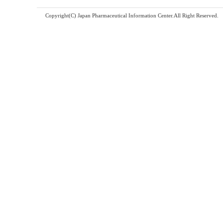
Copyright(C) Japan Pharmaceutical Information Center.All Right Reserved.