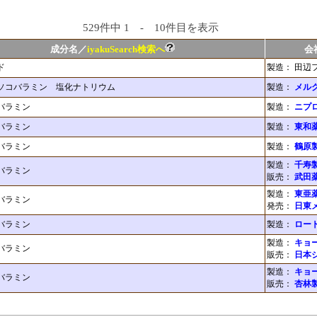
529件中 1 - 10件目を表示
成分名／
iyakuSearch検索へ
会
ド
製造： 田辺
ソコバラミン 塩化ナトリウム
製造：
メル
バラミン
製造：
ニプ
バラミン
製造：
東和
バラミン
製造：
鶴原
製造：
千寿
バラミン
販売：
武田
製造：
東亜
バラミン
発売：
日東
バラミン
製造：
ロー
製造：
キョ
バラミン
販売：
日本
製造：
キョ
バラミン
販売：
杏林