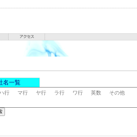
社名一覧
ハ行
マ行
ヤ行
ラ行
ワ行
英数
その他