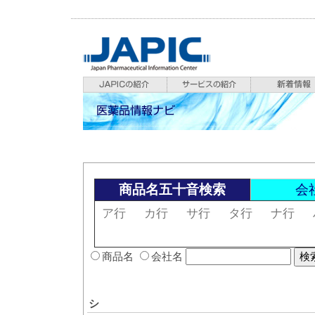
商品名五十音検索
会
ア行
カ行
サ行
タ行
ナ行
商品名
会社名
シ