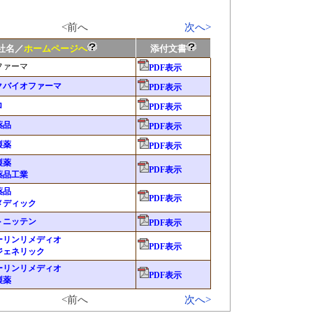
<前へ
次へ>
社名／
ホームページへ
添付文書
ファーマ
PDF表示
クバイオファーマ
PDF表示
ロ
PDF表示
薬品
PDF表示
製薬
PDF表示
製薬
PDF表示
薬品工業
薬品
PDF表示
メディック
トニッテン
PDF表示
ーリンリメディオ
PDF表示
ジェネリック
ーリンリメディオ
PDF表示
製薬
<前へ
次へ>