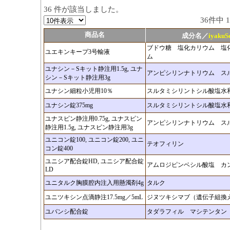
36 件が該当しました。
36件中 
商品名
成分名／
iyaku
ブドウ糖 塩化カリウム 塩
ユエキンキープ3号輸液
ム
ユナシン－Sキット静注用1.5g, ユナ
アンピシリンナトリウム ス
シン－Sキット静注用3g
ユナシン細粒小児用10％
スルタミシリントシル酸塩水
ユナシン錠375mg
スルタミシリントシル酸塩水
ユナスピン静注用0.75g, ユナスピン
アンピシリンナトリウム ス
静注用1.5g, ユナスピン静注用3g
ユニコン錠100, ユニコン錠200, ユニ
テオフィリン
コン錠400
ユニシア配合錠HD, ユニシア配合錠
アムロジピンベシル酸塩 カ
LD
ユニタルク胸膜腔内注入用懸濁剤4g
タルク
ユニツキシン点滴静注17.5mg／5mL
ジヌツキシマブ（遺伝子組換
ユバンシ配合錠
タダラフィル マシテンタン