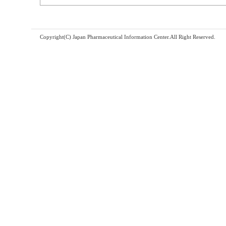
Copyright(C) Japan Pharmaceutical Information Center.All Right Reserved.